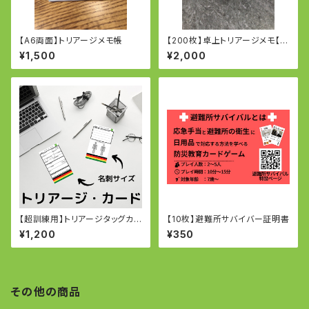
【A6両面】トリアージメモ帳
【200枚】卓上トリアージメモ【名
刺サイズ】
¥1,500
¥2,000
【超訓練用】トリアージタッグカ
【10枚】避難所サバイバー証明書
ード【100枚】
¥1,200
¥350
その他の商品