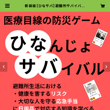
新装版【ひなサバ】避難所サバイバル
～避難所の衛生と応急手当を学べる
カードゲーム～ | 災害医療らぼ 購買
部