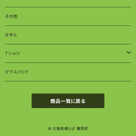
ベスト
その他
トリアージ
タオル
Tシャツ
おしゃべりトリアージ
マウスパッド
商品一覧に戻る
© 災害医療らぼ 購買部