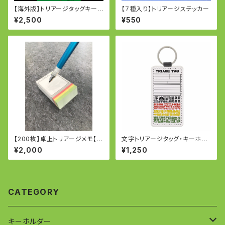
【海外版】トリアージタッグキー
【７種入り】トリアージステッカー
ホルダー
¥2,500
¥550
【200枚】卓上トリアージメモ【名
文字トリアージタッグ・キーホル
刺サイズ】
ダー
¥2,000
¥1,250
CATEGORY
キーホルダー